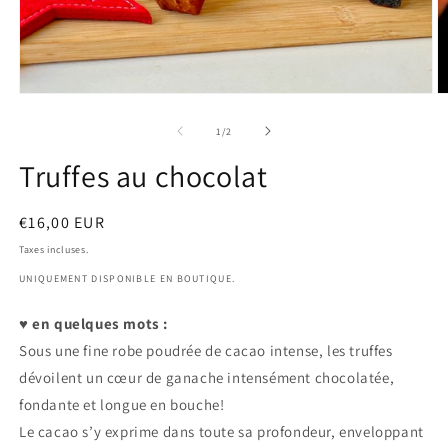
Ouvrir
O
le
le
média
m
de
1
/
2
1
2
dans
d
Truffes au chocolat
une
u
fenêtre
f
modale
m
Prix
€16,00 EUR
habituel
Taxes incluses.
UNIQUEMENT DISPONIBLE EN BOUTIQUE.
♥ en quelques mots :
Sous une fine robe poudrée de cacao intense, les truffes
dévoilent un cœur de ganache intensément chocolatée,
fondante et longue en bouche!
Le cacao s’y exprime dans toute sa profondeur, enveloppant