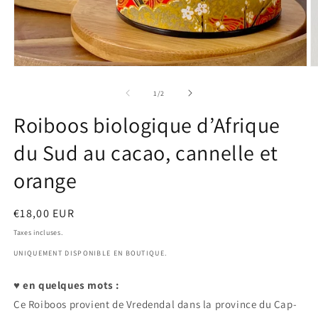
Ouvrir
O
le
le
média
m
de
1
/
2
1
2
dans
d
Roiboos biologique d’Afrique
une
u
fenêtre
f
du Sud au cacao, cannelle et
modale
m
orange
Prix
€18,00 EUR
habituel
Taxes incluses.
UNIQUEMENT DISPONIBLE EN BOUTIQUE.
♥ en quelques mots :
Ce Roiboos provient de Vredendal dans la province du Cap-