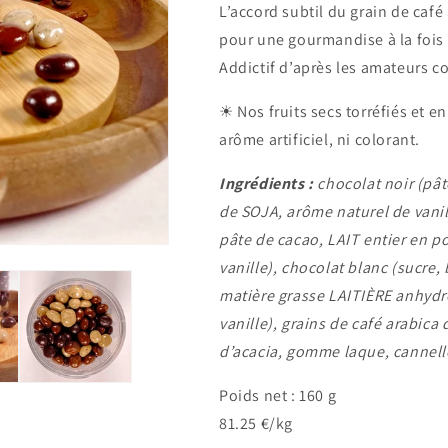
L’accord subtil du grain de café
pour une gourmandise à la fois 
Addictif d’après les amateurs c
☀ Nos fruits secs torréfiés et e
arôme artificiel, ni colorant.
Ingrédients :
chocolat noir (pât
de SOJA, arôme naturel de vanill
pâte de cacao, LAIT entier en p
vanille), chocolat blanc (sucre
matière grasse LAITIÈRE anhydre
vanille), grains de café arabica
d’acacia, gomme laque, cannell
Poids net : 160 g
81.25 €/kg