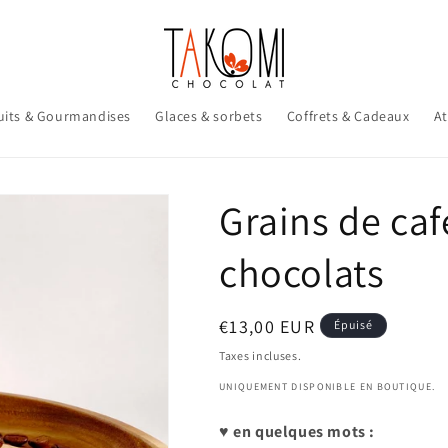
uits & Gourmandises
Glaces & sorbets
Coffrets & Cadeaux
At
Grains de caf
chocolats
Prix
€13,00 EUR
Épuisé
habituel
Taxes incluses.
UNIQUEMENT DISPONIBLE EN BOUTIQUE.
♥ en quelques mots :