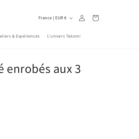
P
Connexion
Panier
France | EUR €
a
y
eliers & Expériences
L'univers Takomi
s
/
r
é enrobés aux 3
é
g
i
o
n