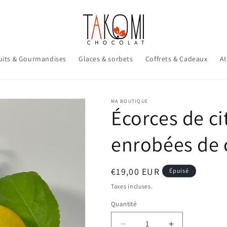
uits & Gourmandises
Glaces & sorbets
Coffrets & Cadeaux
At
MA BOUTIQUE
Écorces de ci
enrobées de 
Prix
€19,00 EUR
Épuisé
habituel
Taxes incluses.
Quantité