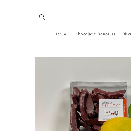
et
passer
au
contenu
Accueil
Chocolat & Douceurs
Bisc
Passer aux
informations
produits