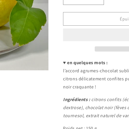
Réduire
Augmenter
la
la
quantité
quantité
de
de
Épui
Écorces
Écorces
de
de
citrons
citrons
confites
confites
et
et
enrobées
enrobées
de
de
♥ en quelques mots :
chocolat
chocolat
l’accord agrumes-chocolat subli
noir
noir
citrons délicatement confites 
noir craquante !
Ingrédients :
citrons confits (é
dextrose), chocolat noir (fèves 
tournesol, extrait naturel de van
Poids net : 150 g