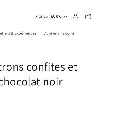
P
Connexion
Panier
France | EUR €
a
y
eliers & Expériences
L'univers Takomi
s
/
r
trons confites et
é
g
chocolat noir
i
o
n